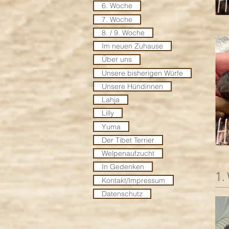
6. Woche
7. Woche
8. / 9. Woche
Im neuen Zuhause
Über uns
Unsere bisherigen Würfe
Unsere Hündinnen
Lahja
Lilly
Yuma
Der Tibet Terrier
Welpenaufzucht
In Gedenken
1.
Kontakt/Impressum
Datenschutz